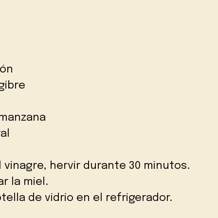
rón
gibre
e manzana
al
l vinagre, hervir durante 30 minutos.
r la miel.
lla de vidrio en el refrigerador.