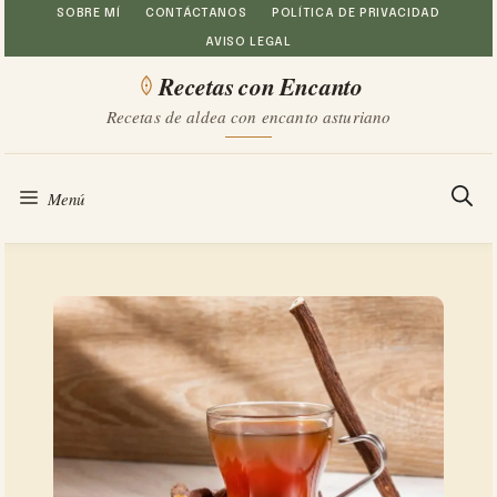
Saltar
SOBRE MÍ
CONTÁCTANOS
POLÍTICA DE PRIVACIDAD
AVISO LEGAL
al
Recetas con Encanto
contenido
Recetas de aldea con encanto asturiano
Menú