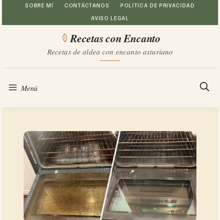
Saltar
SOBRE MÍ
CONTÁCTANOS
POLÍTICA DE PRIVACIDAD
AVISO LEGAL
al
Recetas con Encanto
contenido
Recetas de aldea con encanto asturiano
Menú