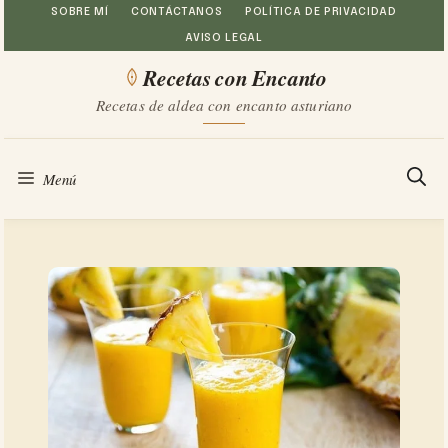
Saltar
SOBRE MÍ
CONTÁCTANOS
POLÍTICA DE PRIVACIDAD
AVISO LEGAL
al
Recetas con Encanto
contenido
Recetas de aldea con encanto asturiano
Menú