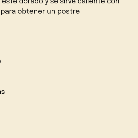
 esté dorado y se sirve caliente con
a para obtener un postre
)
as