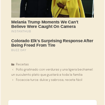
Categorías
Recetas
Pollo gratinado con verduras y una ligera bechamel:
un suculento plato que gustará a toda la familia
Focaccia turca: dulce y sabrosa, receta fácil