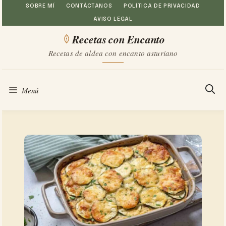
Saltar
SOBRE MÍ
CONTÁCTANOS
POLÍTICA DE PRIVACIDAD
AVISO LEGAL
al
Recetas con Encanto
contenido
Recetas de aldea con encanto asturiano
Menú