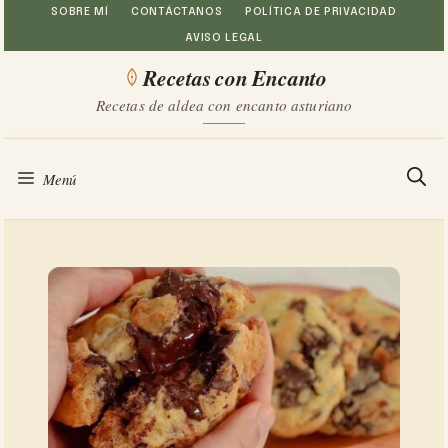
Saltar
SOBRE MÍ
CONTÁCTANOS
POLÍTICA DE PRIVACIDAD
AVISO LEGAL
al
Recetas con Encanto
contenido
Recetas de aldea con encanto asturiano
Menú