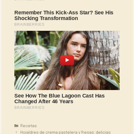
Categorías
Recetas
Hojaldres de crema pastelera y fresas: delicias