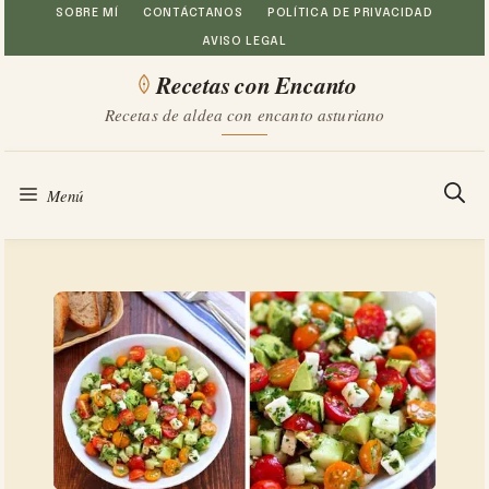
Saltar
SOBRE MÍ
CONTÁCTANOS
POLÍTICA DE PRIVACIDAD
AVISO LEGAL
al
Recetas con Encanto
contenido
Recetas de aldea con encanto asturiano
Menú