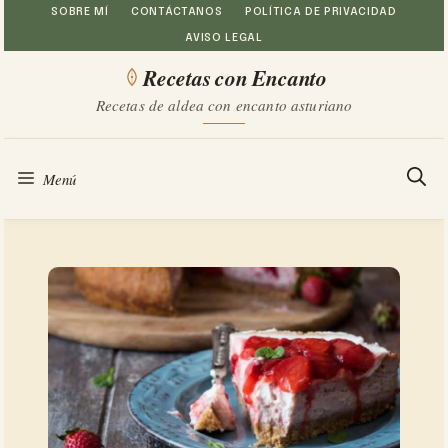
Saltar
SOBRE MÍ
CONTÁCTANOS
POLÍTICA DE PRIVACIDAD
AVISO LEGAL
al
Recetas con Encanto
contenido
Recetas de aldea con encanto asturiano
Menú